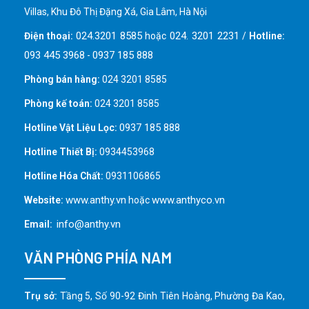
Villas, Khu Đô Thị Đặng Xá, Gia Lâm, Hà Nội
024.3201 8585
024. 3201 2231
Điện thoại:
hoặc
/
Hotline:
093 445 3968
0937 185 888
-
Phòng bán hàng:
024 3201 8585
Phòng kế toán:
024 3201 8585
0937 185 888
Hotline Vật Liệu Lọc:
Hotline Thiết Bị:
0934453968
Hotline Hóa Chất:
0931106865
www.anthy.vn
www.anthyco.vn
Website:
hoặc
info@anthy.vn
Email:
VĂN PHÒNG PHÍA NAM
Trụ sở:
Tầng 5, Số 90-92 Đinh Tiên Hoàng, Phường Đa Kao,