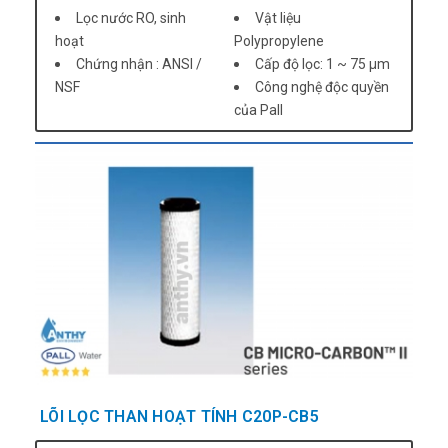
Lọc nước RO, sinh
Vật liệu
hoạt
Polypropylene
Chứng nhận : ANSI /
Cấp độ lọc: 1 ~ 75 µm
NSF
Công nghệ độc quyền
của Pall
LÕI LỌC THAN HOẠT TÍNH C20P-CB5