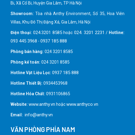
Bi, Xã Cổ Bi, Huyện Gia Lâm, TP Hà Nội
Showroom:
Tòa nhà Anthy Environment, Số 35, Hoa Viên
Villas, Khu Đô Thị Đặng Xá, Gia Lâm, Hà Nội
024.3201 8585
024. 3201 2231
Điện thoại:
hoặc
/
Hotline:
093 445 3968
0937 185 888
-
Phòng bán hàng:
024 3201 8585
Phòng kế toán:
024 3201 8585
0937 185 888
Hotline Vật Liệu Lọc:
Hotline Thiết Bị:
0934453968
Hotline Hóa Chất:
0931106865
www.anthy.vn
www.anthyco.vn
Website:
hoặc
info@anthy.vn
Email:
VĂN PHÒNG PHÍA NAM