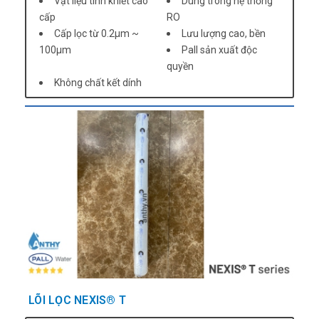
Vật liệu tinh khiết cao
Dùng trong hệ thống
cấp
RO
Cấp lọc từ 0.2µm ~
Lưu lượng cao, bền
100µm
Pall sản xuất độc
quyền
Không chất kết dính
LÕI LỌC NEXIS® T