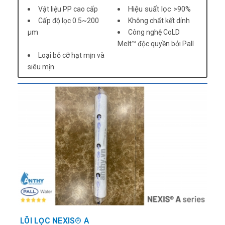
Hiệu suất lọc >90%
Vật liệu PP cao cấp
Cấp độ lọc 0.5~200
Không chất kết dính
µm
Công nghệ CoLD
Melt™ độc quyền bởi Pall
Loại bỏ cỡ hạt mịn và
siêu mịn
LÕI LỌC NEXIS® A