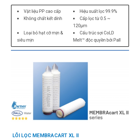
Vật liệu PP cao cấp
Hiệu suất lọc 99.9%
Không chất kết dính
Cấp lọc từ 0.5 ~
120µm
Loại bỏ hạt cỡ mịn &
Cấu trúc sợi CoLD
siêu mịn
Melt™ độc quyền bởi Pall
LÕI LỌC MEMBRACART XL II