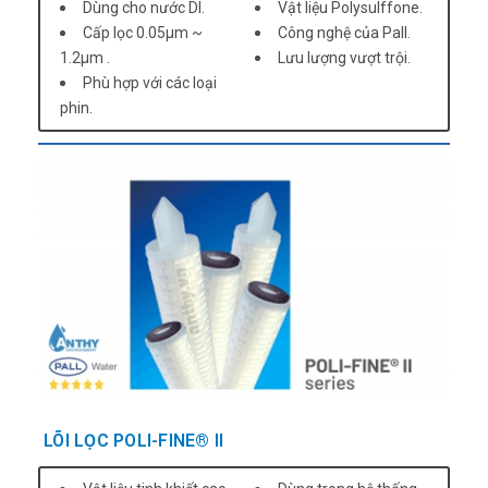
Dùng cho nước DI.
Vật liệu Polysulffone.
Cấp lọc 0.05µm ~
Công nghệ của Pall.
1.2µm .
Lưu lượng vượt trội.
Phù hợp với các loại
phin.
LÕI LỌC POLI-FINE® II