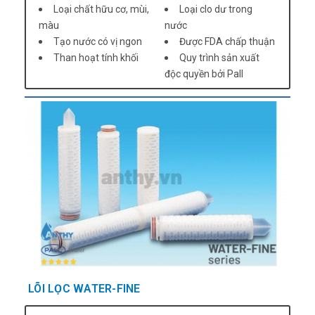
Loại chất hữu cơ, mùi,
Loại clo dư trong
màu
nước
Tạo nước có vị ngon
Được FDA chấp thuận
Than hoạt tính khối
Quy trình sản xuất
độc quyền bởi Pall
LÕI LỌC WATER-FINE