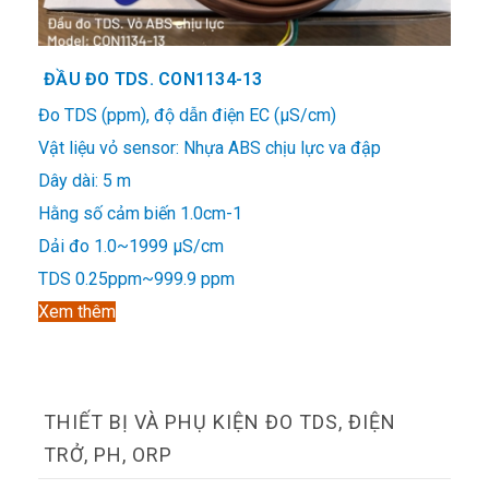
ĐẦU ĐO TDS. CON1134-13
Đo TDS (ppm), độ dẫn điện EC (μS/cm)
Vật liệu vỏ sensor: Nhựa ABS chịu lực va đập
Dây dài: 5 m
Hằng số cảm biến 1.0cm-1
Dải đo 1.0~1999 μS/cm
TDS 0.25ppm~999.9 ppm
Xem thêm
THIẾT BỊ VÀ PHỤ KIỆN ĐO TDS, ĐIỆN
TRỞ, PH, ORP