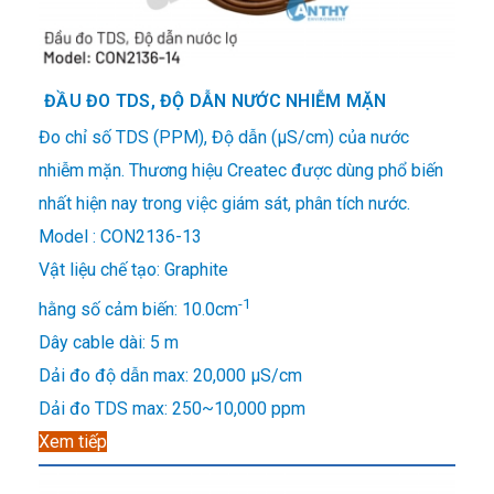
ĐẦU ĐO TDS, ĐỘ DẪN NƯỚC NHIỄM MẶN
Đo chỉ số TDS (PPM), Độ dẫn (μS/cm) của nước
nhiễm mặn. Thương hiệu Createc được dùng phổ biến
nhất hiện nay trong việc giám sát, phân tích nước.
Model : CON2136-13
Vật liệu chế tạo: Graphite
-1
hằng số cảm biến: 10.0cm
Dây cable dài: 5 m
Dải đo độ dẫn max: 20,000 μS/cm
Dải đo TDS max: 250~10,000 ppm
Xem tiếp