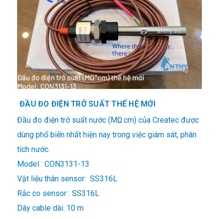
ĐẦU ĐO ĐIỆN TRỞ SUẤT THẾ HỆ MỚI
Đầu đo điện trở suất nước (MΩ.cm)
của Createc được
dùng phổ biến nhất hiện nay trong việc giám sát, phân
tích nước.
Model : CON3131-13
Vật liệu thân sensor: SS316L
Rắc co sensor : SS316L
Dây cable dài: 10 m