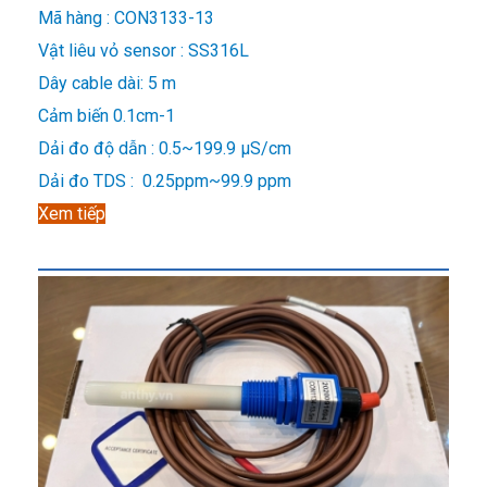
Mã hàng : CON3133-13
Vật liêu vỏ sensor : SS316L
Dây cable dài: 5 m
Cảm biến 0.1cm-1
Dải đo độ dẫn : 0.5~199.9 μS/cm
Dải đo TDS : 0.25ppm~99.9 ppm
Xem tiếp