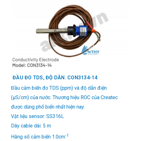
ĐẦU ĐO TDS, ĐỘ DẪN. CON3134-14
Đầu cảm biến đo TDS (ppm) và độ dẫn điện
(μS/cm) của nước. Thương hiệu ROC của Createc
được dùng phổ biến nhất hiện nay.
Vật liệu sensor: SS316L
Dây cable dài: 5 m
-1
Hằng số cảm biến 1.0cm