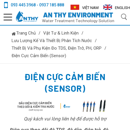
093 445 3968 - 0937 185 888
VIỆT NAM
ENGLISH
Trang Chủ
/
Vật Tư & Linh Kiện
/
Lưu Lượng Kế Và Thiết Bị Phân Tích Nước
/
Thiết Bị Và Phụ Kiện Đo TDS, Điện Trở, PH, ORP
/
Điện Cực Cảm Biến (Sensor)
ĐIỆN CỰC CẢM BIẾN
(SENSOR)
Quý kách vui lòng liên hệ để được hỗ trợ
Điện cực theo dõi độ TDS, độ dẫn, điện trở, độ