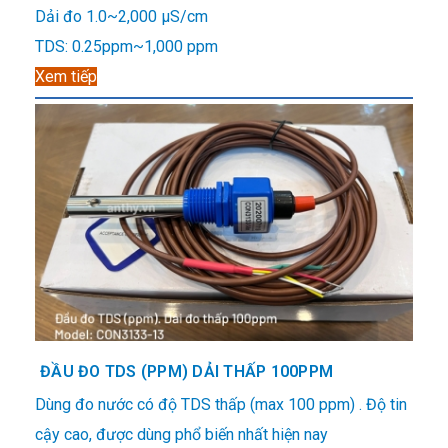
Dải đo 1.0~2,000 μS/cm
TDS: 0.25ppm~1,000 ppm
Xem tiếp
ĐẦU ĐO TDS (PPM) DẢI THẤP 100PPM
Dùng đo nước có độ TDS thấp (max 100 ppm) . Độ tin
cậy cao, được dùng phổ biến nhất hiện nay