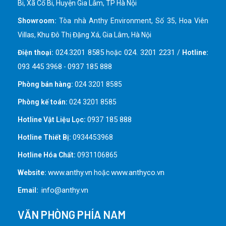
Bi, Xã Cổ Bi, Huyện Gia Lâm, TP Hà Nội
Showroom:
Tòa nhà Anthy Environment, Số 35, Hoa Viên
Villas, Khu Đô Thị Đặng Xá, Gia Lâm, Hà Nội
024.3201 8585
024. 3201 2231
Điện thoại:
hoặc
/
Hotline:
093 445 3968
0937 185 888
-
Phòng bán hàng:
024 3201 8585
Phòng kế toán:
024 3201 8585
0937 185 888
Hotline Vật Liệu Lọc:
Hotline Thiết Bị:
0934453968
Hotline Hóa Chất:
0931106865
www.anthy.vn
www.anthyco.vn
Website:
hoặc
info@anthy.vn
Email:
VĂN PHÒNG PHÍA NAM