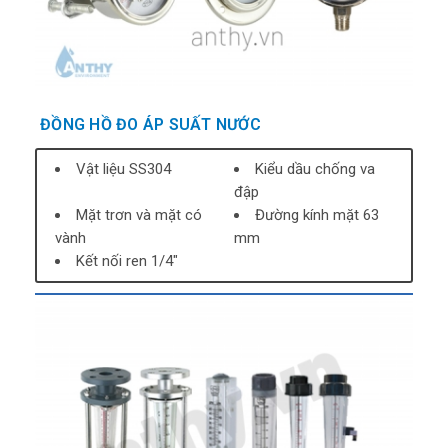
ĐỒNG HỒ ĐO ÁP SUẤT NƯỚC
Vật liệu SS304
Kiểu dầu chống va
đập
Mặt trơn và mặt có
Đường kính mặt 63
vành
mm
Kết nối ren 1/4"