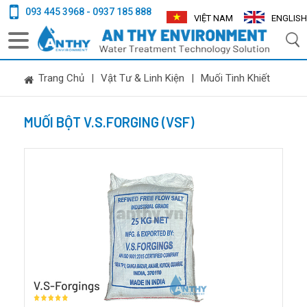
093 445 3968 - 0937 185 888
VIỆT NAM
ENGLISH
Trang Chủ
|
Vật Tư & Linh Kiện
|
Muối Tinh Khiết
MUỐI BỘT V.S.FORGING (VSF)