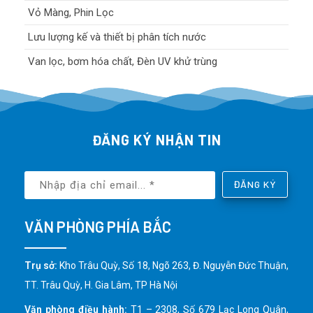
Vỏ Màng, Phin Lọc
Lưu lượng kế và thiết bị phân tích nước
Van lọc, bơm hóa chất, Đèn UV khử trùng
ĐĂNG KÝ NHẬN TIN
ĐĂNG KÝ
VĂN PHÒNG PHÍA BẮC
Trụ sở:
Kho Trâu Quỳ, Số 18, Ngõ 263, Đ. Nguyễn Đức Thuận,
TT. Trâu Quỳ, H. Gia Lâm, TP Hà Nội
Văn phòng điều hành:
T1 – 2308, Số 679 Lạc Long Quân,