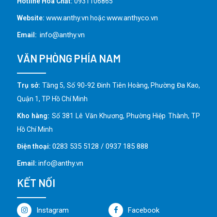
Hotline Hóa Chất:
0931106865
www.anthy.vn
www.anthyco.vn
Website:
hoặc
info@anthy.vn
Email:
VĂN PHÒNG PHÍA NAM
Trụ sở:
Tầng 5, Số 90-92 Đinh Tiên Hoàng, Phường Đa Kao,
Quận 1, TP Hồ Chí Minh
Kho hàng:
Số 381 Lê Văn Khương, Phường Hiệp Thành, TP
Hồ Chí Minh
0283 535 5128 / 0937 185 888
Điện thoại:
info@anthy.vn
Email:
KẾT NỐI
Instagram
Facebook