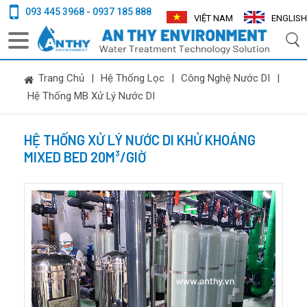
093 445 3968 - 0937 185 888
VIỆT NAM
ENGLISH
Trang Chủ
|
Hệ Thống Lọc
|
Công Nghệ Nước DI
|
Hệ Thống MB Xử Lý Nước DI
HỆ THỐNG XỬ LÝ NƯỚC DI KHỬ KHOÁNG
MIXED BED 20M³/GIỜ