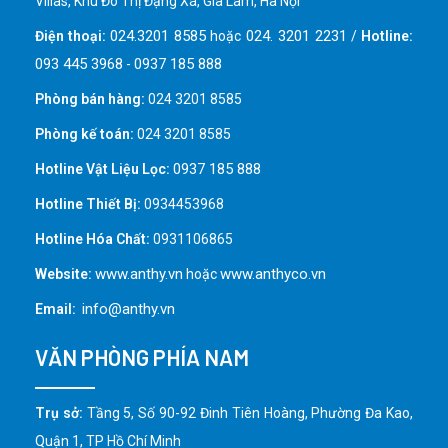
Villas, Khu Đô Thị Đặng Xá, Gia Lâm, Hà Nội
024.3201 8585
024. 3201 2231
Điện thoại:
hoặc
/
Hotline:
093 445 3968
0937 185 888
-
Phòng bán hàng:
024 3201 8585
Phòng kế toán:
024 3201 8585
0937 185 888
Hotline Vật Liệu Lọc:
Hotline Thiết Bị:
0934453968
Hotline Hóa Chất:
0931106865
www.anthy.vn
www.anthyco.vn
Website:
hoặc
info@anthy.vn
Email:
VĂN PHÒNG PHÍA NAM
Trụ sở:
Tầng 5, Số 90-92 Đinh Tiên Hoàng, Phường Đa Kao,
Quận 1, TP Hồ Chí Minh