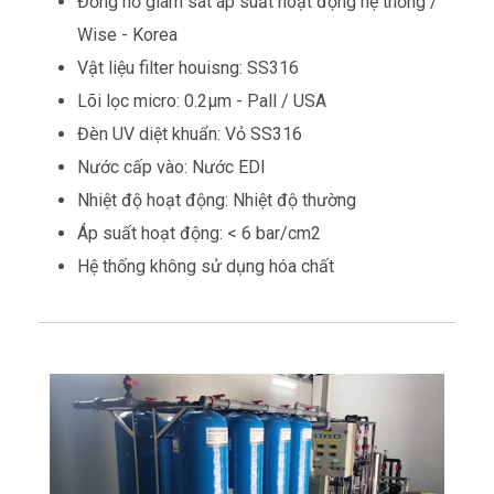
Đồng hồ giám sát áp suất hoạt động hệ thống /
Wise - Korea
Vật liệu filter houisng: SS316
Lõi lọc micro: 0.2µm - Pall / USA
Đèn UV diệt khuẩn: Vỏ SS316
Nước cấp vào: Nước EDI
Nhiệt độ hoạt động: Nhiệt độ thường
Áp suất hoạt động: < 6 bar/cm2
Hệ thống không sử dụng hóa chất
ed
H