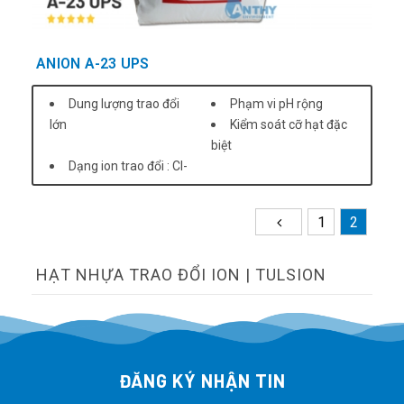
ANION A-23 UPS
Dung lượng trao đổi
Phạm vi pH rộng
lớn
Kiểm soát cỡ hạt đặc
biệt
Dạng ion trao đổi : Cl-
1
2
HẠT NHỰA TRAO ĐỔI ION | TULSION
ĐĂNG KÝ NHẬN TIN