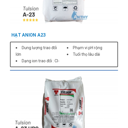
HẠT ANION A23
Dung lượng trao đổi
Phạm vi pH rộng
lớn
Tuổi thọ lâu dài
Dạng ion trao đổi : Cl-