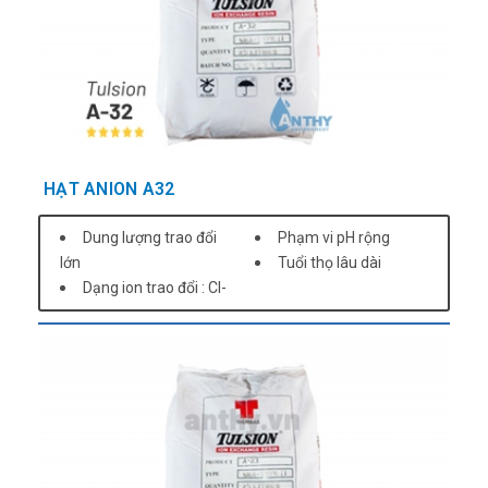
HẠT ANION A32
Dung lượng trao đổi
Phạm vi pH rộng
lớn
Tuổi thọ lâu dài
Dạng ion trao đổi : Cl-