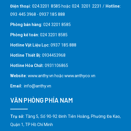
024.3201 8585
024. 3201 2231
Điện thoại:
hoặc
/
Hotline:
093 445 3968
0937 185 888
-
Phòng bán hàng:
024 3201 8585
Phòng kế toán:
024 3201 8585
0937 185 888
Hotline Vật Liệu Lọc:
Hotline Thiết Bị:
0934453968
Hotline Hóa Chất:
0931106865
www.anthy.vn
www.anthyco.vn
Website:
hoặc
info@anthy.vn
Email:
VĂN PHÒNG PHÍA NAM
Trụ sở:
Tầng 5, Số 90-92 Đinh Tiên Hoàng, Phường Đa Kao,
Quận 1, TP Hồ Chí Minh